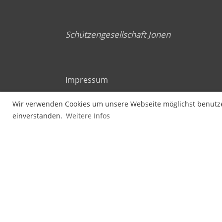
Schützengesellschaft Jonen
Impressum
Datenschutzerklärung
Wir verwenden Cookies um unsere Webseite möglichst benutzer
einverstanden.
Weitere Infos
Copyright Schützengesellschaft Jonen |
Erstellt mit ClubDesk